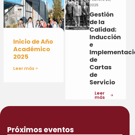
2025
Gestión
de la
Calidad:
Inducción
Inicio de Año
e
Académico
Implementaci
2025
de
Cartas
Leer más
de
Servicio
Leer
más
Próximos eventos