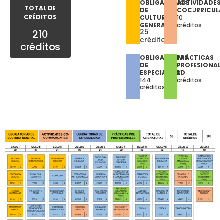
OBLIGATORIOS
ACTIVIDADE
TOTAL DE
DE
COCURRICUL
CRÉDITOS
CULTURA
10
GENERAL
créditos
25
210
créditos
créditos
OBLIGATORIAS
PRÁCTICAS
DE
PROFESIONA
ESPECIALIDAD
21
144
créditos
créditos